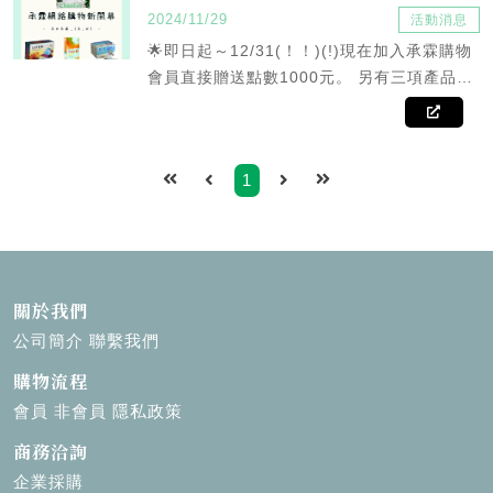
2024/11/29
活動消息
🌟即日起～12/31(！！)(!)現在加入承霖購物
會員直接贈送點數1000元。 另有三項產品買
二送一：欣達思康B錠、恩順益生菌、喜樂明
葉黃素。 註：1.需相同品項 2.當月壽星都額
外贈送點數500元 3.每筆訂單最多可折抵20%
1
點數。 （消費越多折扣越多） 🌟🌟🌟🌟🌟公
司合法經營，產品精挑細選品質保證。 🌟🌟
🌟🌟🌟公司不會主動請您提供匯款帳號。 🌟
🌟🌟🌟🌟反詐騙三步驟：1.保持冷靜2.小心查
證（可透過賴馬上做詢問）3立即報警或撥打
關於我們
165反詐騙專線
公司簡介
聯繫我們
購物流程
會員
非會員
隱私政策
商務洽詢
企業採購