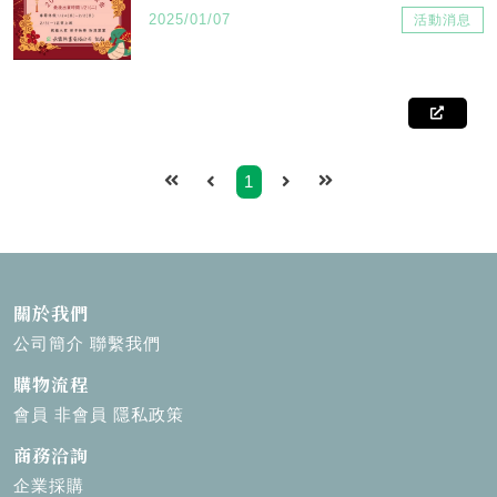
點數。 （消費越多折扣越多） 🌟🌟🌟🌟🌟公
2025/01/07
活動消息
司合法經營，產品精挑細選品質保證。 🌟🌟
🌟🌟🌟公司不會主動請您提供匯款帳號。 🌟
🌟🌟🌟🌟反詐騙三步驟：1.保持冷靜2.小心查
證（可透過賴馬上做詢問）3立即報警或撥打
165反詐騙專線
1
關於我們
公司簡介
聯繫我們
購物流程
會員
非會員
隱私政策
商務洽詢
企業採購