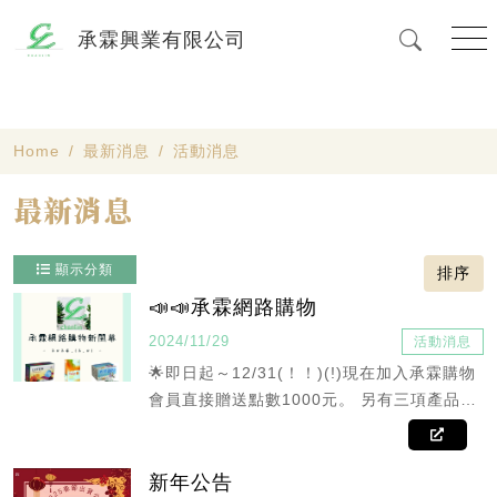
承霖興業有限公司
Home
最新消息
活動消息
最新消息
顯示分類
排序
📣📣承霖網路購物
2024/11/29
活動消息
🌟即日起～12/31(！！)(!)現在加入承霖購物
會員直接贈送點數1000元。 另有三項產品買
二送一：欣達思康B錠、恩順益生菌、喜樂明
葉黃素。 註：1.需相同品項 2.當月壽星都額
外贈送點數500元 3.每筆訂單最多可折抵20%
新年公告