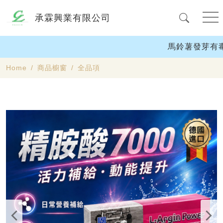
承霖興業有限公司
馬鈴薯發芽有毒
Home
商品櫥窗
全品項