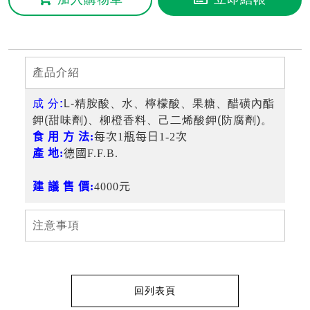
產品介紹
成 分:
L-精胺酸、水、檸檬酸、果糖、醋磺內酯
鉀(甜味劑)、柳橙香料、己二烯酸鉀(防腐劑)。
食 用 方 法:
每次1瓶每日1-2次
產 地:
德國F.F.B.
建 議 售 價:
4000元
注意事項
回列表頁