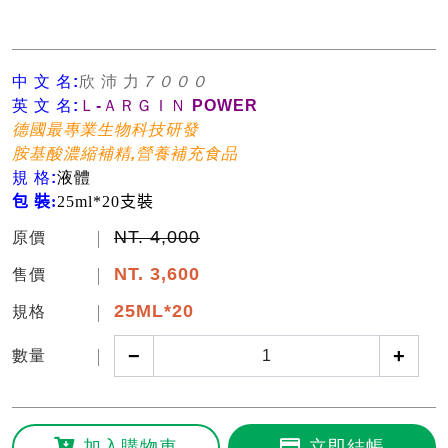
中 文 名:
欣 沛 力
７０００
英 文 名:
Ｌ-ＡＲＧＩＮ POWER
德國最專業生物科技研發
胺基酸濃縮補精,營養補充食品
規 格:
液體
包 裝:
25ml*20支裝
NT. 4,000
原價
NT.
3,600
售價
25ML*20
規格
−
+
數量
加入購物車
立即結帳