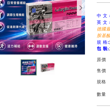
中 文 
英 文 
德國
胺基酸
規 格:
包 裝:
原價
售價
規格
數量