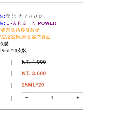
名:
欣 沛 力
７０００
名:
Ｌ-ＡＲＧＩＮ POWER
最專業生物科技研發
濃縮補精,營養補充食品
液體
25ml*20支裝
NT. 4,000
NT.
3,600
25ML*20
−
+