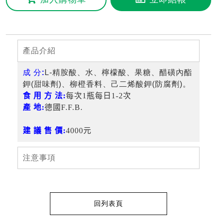
產品介紹
成 分:
L-精胺酸、水、檸檬酸、果糖、醋磺內酯
鉀(甜味劑)、柳橙香料、己二烯酸鉀(防腐劑)。
食 用 方 法:
每次1瓶每日1-2次
產 地:
德國F.F.B.
建 議 售 價:
4000元
注意事項
回列表頁