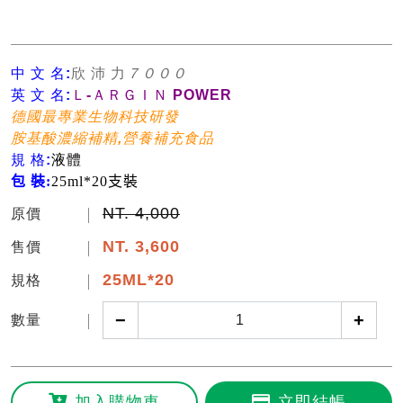
中 文 名:
欣 沛 力
７０００
英 文 名:
Ｌ-ＡＲＧＩＮ POWER
德國最專業生物科技研發
胺基酸濃縮補精,營養補充食品
規 格:
液體
包 裝:
25ml*20支裝
NT. 4,000
原價
NT.
3,600
售價
25ML*20
規格
−
+
數量
加入購物車
立即結帳