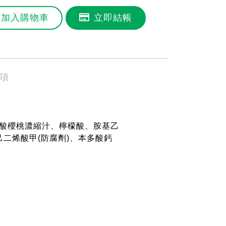
加入購物車
立即結帳
項
、酸櫻桃濃縮汁、檸檬酸、胺基乙
己二烯酸甲(防腐劑)、本多酸鈣