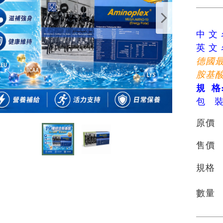
中 文 
英 文 
德國
胺基酸
規
格
包
原價
售價
規格
數量