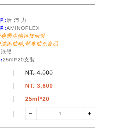
名:
活 沛 力
名:
AMINOPLEX
最專業生物科技研發
濃縮補精,營養補充食品
:
液體
裝
:
25ml*20支裝
NT. 4,000
NT.
3,600
25ml*20
−
+