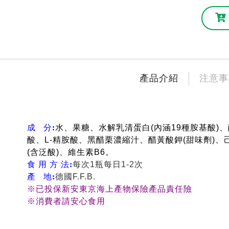
產品介紹
注意事
成
分
:
水、果糖、水解乳清蛋白(內涵19種胺基酸)
酸、L-精胺酸、黑醋栗濃縮汁、醋黃酸鉀(甜味劑)、
(含泛酸)、維生素B6。
食 用 方 法
:
每次1瓶每日1-2次
產
地
:
德國F.F.B.
※已投保新安東京海上產物保險產品責任險
※消費者請安心食用