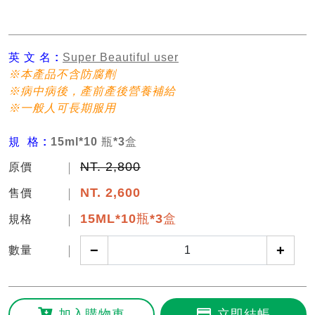
英 文 名 :
Super Beautiful user
※本產品不含防腐劑
※病中病後，產前產後營養補給
※一般人可長期服用
規 格
:
15ml*10 瓶*3盒
NT. 2,800
原價
NT.
2,600
售價
15ML*10瓶*3盒
規格
−
+
數量
加入購物車
立即結帳