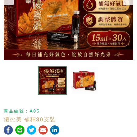
商品編號：
A05
優の美 補精30支裝