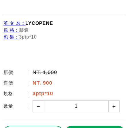
英 文 名 :
LYCOPENE
規 格 :
膠囊
包 裝 :
3ptp*10
NT. 1,000
原價
NT.
900
售價
3ptp*10
規格
−
+
數量