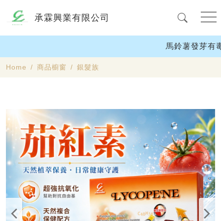
承霖興業有限公司
馬鈴薯發芽有毒
Home
商品櫥窗
銀髮族