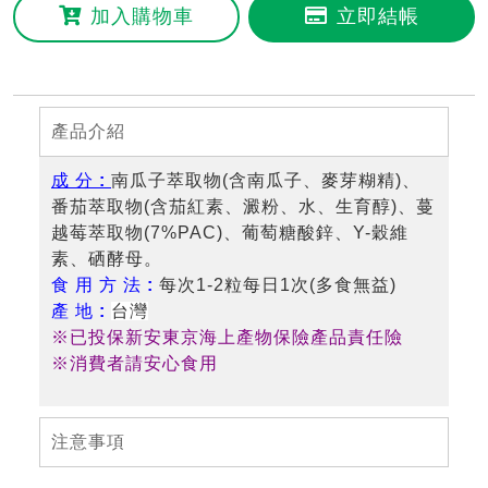
加入購物車
立即結帳
產品介紹
成 分 :
南瓜子萃取物(含南瓜子、麥芽糊精)、
番茄萃取物(含茄紅素、澱粉、水、生育醇)、蔓
越莓萃取物(7%PAC)、葡萄糖酸鋅、Y-穀維
素、硒酵母。
食 用 方 法 :
每次1-2粒每日1次(多食無益)
產 地 :
台灣
※已投保新安東京海上產物保險產品責任險
※消費者請安心食用
注意事項