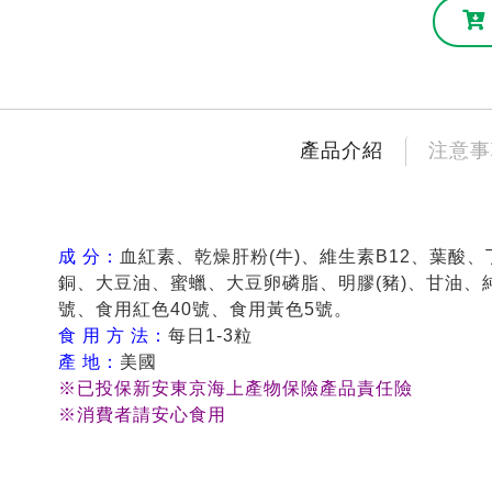
產品介紹
注意事
成 分：
血紅素、乾燥肝粉(牛)、維生素B12、葉酸
銅、大豆油、蜜蠟、大豆卵磷脂、明膠(豬)、甘油、
號、食用紅色40號、食用黃色5號。
食 用 方 法：
每日1-3粒
產 地：
美國
※已投保新安東京海上產物保險產品責任險
※消費者請安心食用