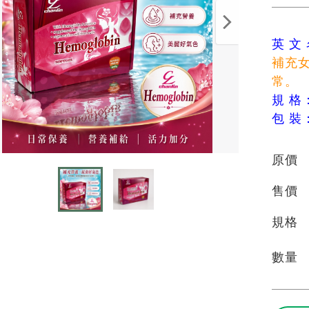
英 文
補充
常。
規 格
包 裝
原價
售價
規格
數量